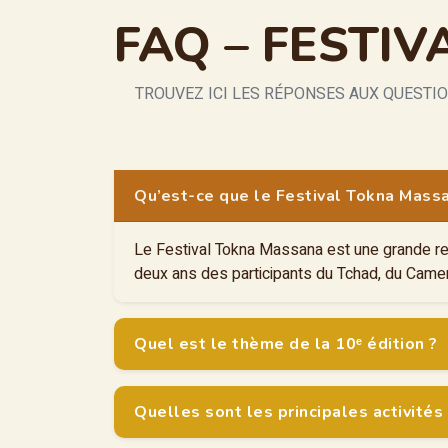
FAQ – FESTI
TROUVEZ ICI LES RÉPONSES AUX QUESTI
Qu’est-ce que le Festival Tokna Mass
Le Festival Tokna Massana est une grande renc
deux ans des participants du Tchad, du Camero
Quel est le thème de la 10ᵉ édition ?
Quelles sont les principales activités 